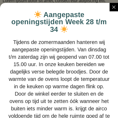
Lorem ipsum dolor sit amet, consect etur adipiscing elit.
Aenean sagittis ornare diam, quis pharetrat…
Aangepaste
Birthday Cake with Cream and Fruit
openingstijden Week 28 t/m
Lorem ipsum dolor sit amet, consect etur adipiscing elit.
34
Aenean sagittis ornare diam, quis pharetrat
Aubergine and Chickpea Salad
Tijdens de zomermaanden hanteren wij
Lorem ipsum dolor sit amet, consect etur adipiscing elit.
aangepaste openingstijden. Van dinsdag
Aenean sagittis ornare diam, quis pharetrat
t/m zaterdag zijn wij geopend van 07.00 tot
10 Breakfast Booster Bar
15.00 uur. In onze keuken bereiden we
Lorem ipsum dolor sit amet, consect etur adipiscing elit.
dagelijks verse belegde broodjes. Door de
Aenean sagittis ornare diam, quis pharetrat
warmte van de ovens loopt de temperatuur
in de keuken op warme dagen flink op.
Asparagus, Broad Bean and Mint Frittata
Door de winkel eerder te sluiten en de
Lorem ipsum dolor sit amet, consect etur adipiscing elit.
Aenean sagittis ornare diam, quis pharetrat
ovens op tijd uit te zetten óók wanneer het
buiten iets minder warm is. krijgt de airco
voldoende tijd om de hele ruimte goed af te