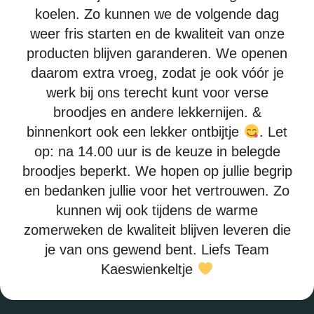
koelen. Zo kunnen we de volgende dag
ADRES
weer fris starten en de kwaliteit van onze
Kaeswienkeltje
Eendrachtsweg 13A
producten blijven garanderen. We openen
4691 EK Tholen
daarom extra vroeg, zodat je ook vóór je
BEZORGINGSGEBIED
werk bij ons terecht kunt voor verse
Tholen, Poortvliet, Scherpenisse, Sint-Maartensdijk, Sint-
broodjes en andere lekkernijen. &
Annaland, Oud-Vossemeer, Lepelstraat, Halsteren,
Bergen op Zoom
binnenkort ook een lekker ontbijtje
. Let
OPENINGSTIJDEN
op: na 14.00 uur is de keuze in belegde
Maandag: Gesloten
broodjes beperkt. We hopen op jullie begrip
Doordeweeks: 7:00 t/m 15:00
en bedanken jullie voor het vertrouwen. Zo
Zaterdag: 7:00 t/m 15:00
Zondag: Gesloten
kunnen wij ook tijdens de warme
Dit zijn de zomer openingstijden
zomerweken de kwaliteit blijven leveren die
je van ons gewend bent. Liefs Team
01 66 603 018
Kaeswienkeltje
kaeswienkeltje.nl