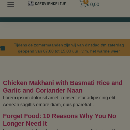
0
€
0,00
Tijdens de zomermaanden zijn wij van dinsdag t/m zaterdag
geopend van 07.00 tot 15.00 uur i.v.m. het warme weer
Categorie:
recipes
Chicken Makhani with Basmati Rice and
Garlic and Coriander Naan
Lorem ipsum dolor sit amet, consect etur adipiscing elit.
Aenean sagittis ornare diam, quis pharetrat…
Forget Food: 10 Reasons Why You No
Longer Need It