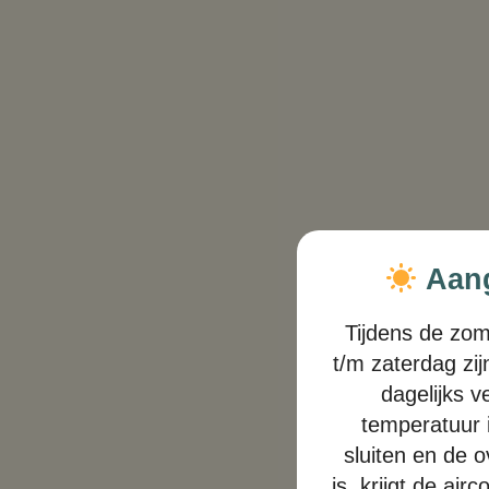
Aang
Tijdens de zo
t/m zaterdag zi
dagelijks 
temperatuur 
sluiten en de o
is. krijgt de ai