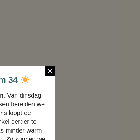
/m 34
n. Van dinsdag
uken bereiden we
ns loopt de
kel eerder te
iets minder warm
len. Zo kunnen we