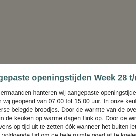
epaste openingstijden Week 28 t
mermaanden hanteren wij aangepaste openingstijde
jn wij geopend van 07.00 tot 15.00 uur. In onze ke
verse belegde broodjes. Door de warmte van de ove
in de keuken op warme dagen flink op. Door de win
vens op tijd uit te zetten óók wanneer het buiten 
rco voldoende tijd om de hele ruimte goed af te koe