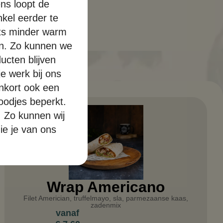
ns loopt de
kel eerder te
iets minder warm
len. Zo kunnen we
ucten blijven
e werk bij ons
enkort ook een
roodjes beperkt.
. Zo kunnen wij
ie je van ons
Wrap Americano
Filet Americian, truffelmayo, sla, parmezaanse kaas,
zadenmix
vanaf