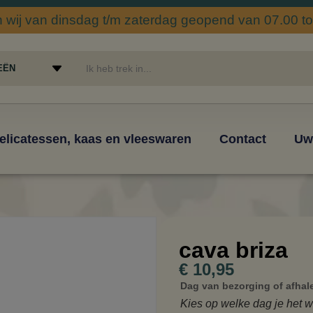
wij van dinsdag t/m zaterdag geopend van 07.00 tot
elicatessen, kaas en vleeswaren
Contact
Uw
cava briza
€
10,95
Dag van bezorging of afha
Kies op welke dag je het w