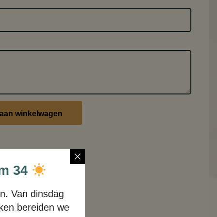
aan winkelwagen
/m 34
n. Van dinsdag
uken bereiden we