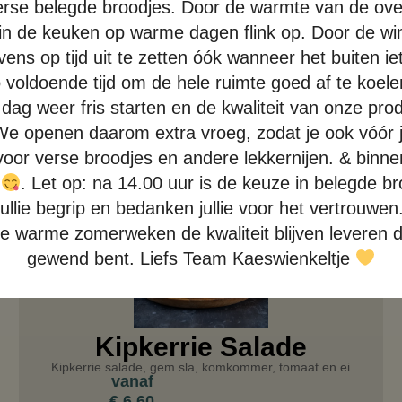
verse belegde broodjes. Door de warmte van de ove
in de keuken op warme dagen flink op. Door de win
vens op tijd uit te zetten óók wanneer het buiten 
rco voldoende tijd om de hele ruimte goed af te koe
dag weer fris starten en de kwaliteit van onze prod
e openen daarom extra vroeg, zodat je ook vóór j
voor verse broodjes en andere lekkernijen. & binn
e
. Let op: na 14.00 uur is de keuze in belegde b
llie begrip en bedanken jullie voor het vertrouwen
de warme zomerweken de kwaliteit blijven leveren d
gewend bent. Liefs Team Kaeswienkeltje
Kipkerrie Salade
Kipkerrie salade, gem sla, komkommer, tomaat en ei
vanaf
€
6,60