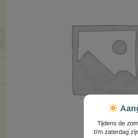
Aang
Tijdens de zo
t/m zaterdag zi