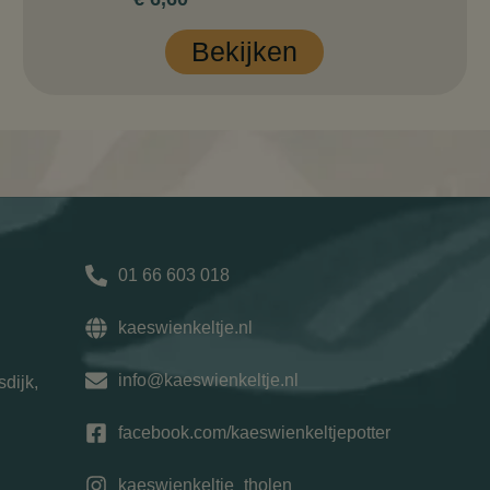
Bekijken
01 66 603 018
kaeswienkeltje.nl
info@kaeswienkeltje.nl
sdijk,
facebook.com/kaeswienkeltjepotter
kaeswienkeltje_tholen