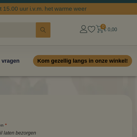
 15.00 uur i.v.m. het warme weer
0
€
0,00
 vragen
Kom gezellig langs in onze winkel!
len
*
il laten bezorgen