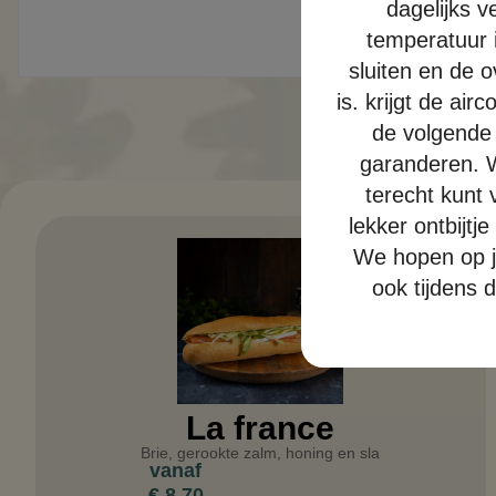
dagelijks 
temperatuur 
sluiten en de o
is. krijgt de ai
de volgende 
garanderen. W
terecht kunt 
lekker ontbijtj
We hopen op ju
ook tijdens 
La france
Brie, gerookte zalm, honing en sla
vanaf
€
8,70