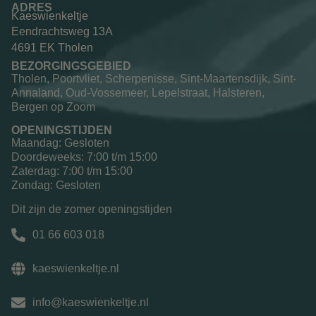
ADRES
Kaeswienkeltje
Eendrachtsweg 13A
4691 EK Tholen
BEZORGINGSGEBIED
Tholen, Poortvliet, Scherpenisse, Sint-Maartensdijk, Sint-
Annaland, Oud-Vossemeer, Lepelstraat, Halsteren,
Bergen op Zoom
OPENINGSTIJDEN
Maandag: Gesloten
Doordeweeks: 7:00 t/m 15:00
Zaterdag: 7:00 t/m 15:00
Zondag: Gesloten
Dit zijn de zomer openingstijden
01 66 603 018
kaeswienkeltje.nl
info@kaeswienkeltje.nl