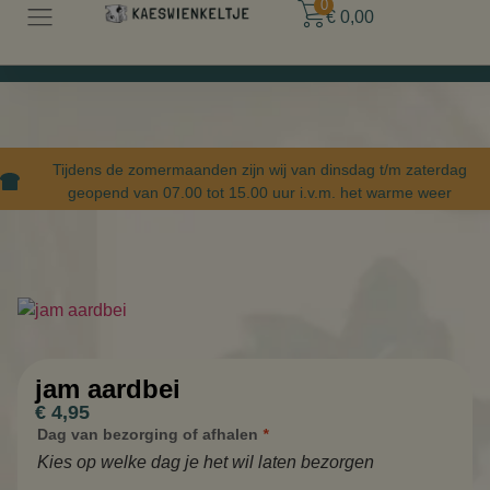
0
€
0,00
Tijdens de zomermaanden zijn wij van dinsdag t/m zaterdag
geopend van 07.00 tot 15.00 uur i.v.m. het warme weer
jam aardbei
€
4,95
Dag van bezorging of afhalen
*
Kies op welke dag je het wil laten bezorgen