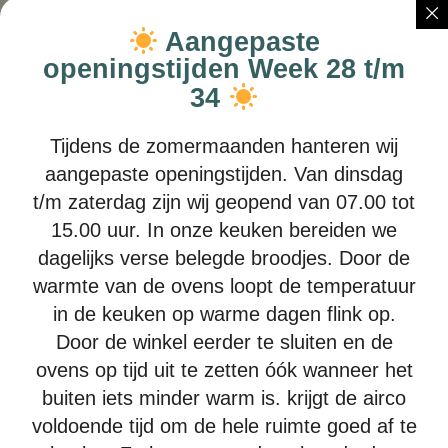
krabsalade Sla komkommer tomaat en ei
Aangepaste
vanaf
openingstijden Week 28 t/m
€
7,05
34
Bekijken
Tijdens de zomermaanden hanteren wij
aangepaste openingstijden. Van dinsdag
t/m zaterdag zijn wij geopend van 07.00 tot
15.00 uur. In onze keuken bereiden we
dagelijks verse belegde broodjes. Door de
warmte van de ovens loopt de temperatuur
Warme beenham
in de keuken op warme dagen flink op.
Ham en honing -mosterd saus
Door de winkel eerder te sluiten en de
vanaf
ovens op tijd uit te zetten óók wanneer het
€
7,00
buiten iets minder warm is. krijgt de airco
voldoende tijd om de hele ruimte goed af te
Bekijken