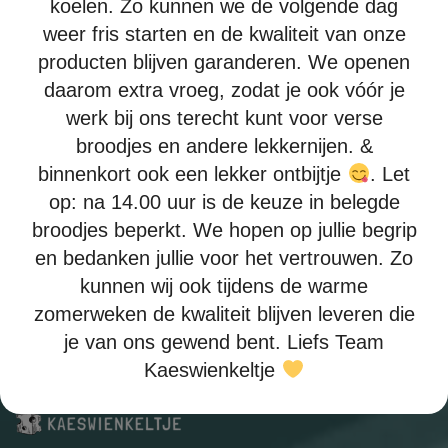
koelen. Zo kunnen we de volgende dag
weer fris starten en de kwaliteit van onze
producten blijven garanderen. We openen
daarom extra vroeg, zodat je ook vóór je
werk bij ons terecht kunt voor verse
broodjes en andere lekkernijen. &
Zalm speciaal
binnenkort ook een lekker ontbijtje
. Let
Zalm, Petrella en sla
op: na 14.00 uur is de keuze in belegde
broodjes beperkt. We hopen op jullie begrip
vanaf
€
8,70
en bedanken jullie voor het vertrouwen. Zo
kunnen wij ook tijdens de warme
Bekijken
zomerweken de kwaliteit blijven leveren die
je van ons gewend bent. Liefs Team
Kaeswienkeltje