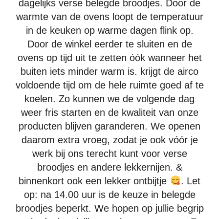
vanaf
dagelijks verse belegde broodjes. Door de
€
7,85
warmte van de ovens loopt de temperatuur
in de keuken op warme dagen flink op.
Bekijken
Door de winkel eerder te sluiten en de
ovens op tijd uit te zetten óók wanneer het
buiten iets minder warm is. krijgt de airco
voldoende tijd om de hele ruimte goed af te
koelen. Zo kunnen we de volgende dag
weer fris starten en de kwaliteit van onze
Beenham Deluxe
producten blijven garanderen. We openen
Beenham, ei-salade en sla
daarom extra vroeg, zodat je ook vóór je
vanaf
werk bij ons terecht kunt voor verse
€
7,05
broodjes en andere lekkernijen. &
binnenkort ook een lekker ontbijtje
. Let
Bekijken
op: na 14.00 uur is de keuze in belegde
broodjes beperkt. We hopen op jullie begrip