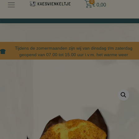
0
€
0,00
Tijdens de zomermaanden zijn wij van dinsdag t/m zaterdag
geopend van 07.00 tot 15.00 uur i.v.m. het warme weer