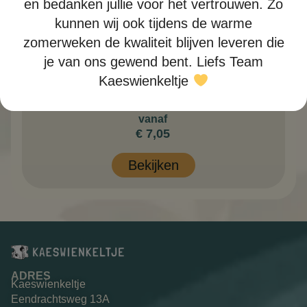
en bedanken jullie voor het vertrouwen. Zo
kunnen wij ook tijdens de warme
zomerweken de kwaliteit blijven leveren die
je van ons gewend bent. Liefs Team
Parmaham
Kaeswienkeltje
Parmaham Sla komkommer tomaat en ei
vanaf
€
7,05
Bekijken
ADRES
Kaeswienkeltje
Eendrachtsweg 13A