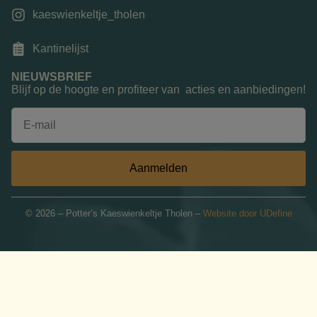
kaeswienkeltje_tholen
Kantinelijst
NIEUWSBRIEF
Blijf op de hoogte en profiteer van acties en aanbiedingen!
Aanmelden
© 2026 – Potter’s Kaeswienkeltje Tholen –
Website door UDefine