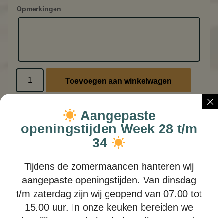
Opmerkingen
Toevoegen aan winkelwagen
Aangepaste
openingstijden Week 28 t/m
34
Tijdens de zomermaanden hanteren wij
aangepaste openingstijden. Van dinsdag
Zalm Wrap
t/m zaterdag zijn wij geopend van 07.00 tot
Zalm roomkaas ,sla ui komkommer
15.00 uur. In onze keuken bereiden we