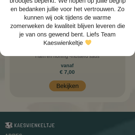
broodjes beperkt. We hopen op jullie begrip
en bedanken jullie voor het vertrouwen. Zo
kunnen wij ook tijdens de warme
zomerweken de kwaliteit blijven leveren die
je van ons gewend bent. Liefs Team
Kaeswienkeltje
Warme beenham
Ham en honing -mosterd saus
vanaf
€
7,00
Bekijken