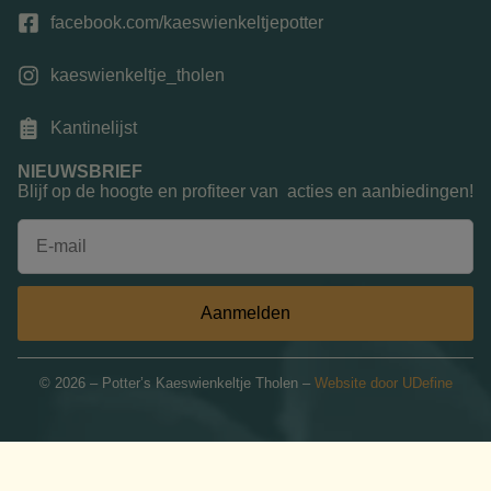
facebook.com/kaeswienkeltjepotter
kaeswienkeltje_tholen
Kantinelijst
NIEUWSBRIEF
Blijf op de hoogte en profiteer van acties en aanbiedingen!
Aanmelden
© 2026 – Potter’s Kaeswienkeltje Tholen –
Website door UDefine