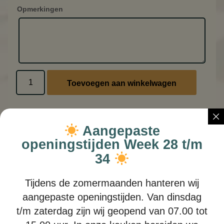
Opmerkingen
Toevoegen aan winkelwagen
Aangepaste
openingstijden Week 28 t/m
34
Tijdens de zomermaanden hanteren wij
aangepaste openingstijden. Van dinsdag
Opa’s Gehakt
t/m zaterdag zijn wij geopend van 07.00 tot
Gehakt, rode ui, sla, augurk & mosterdsaus