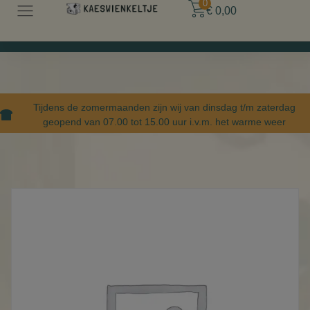
0
€
0,00
Tijdens de zomermaanden zijn wij van dinsdag t/m zaterdag
geopend van 07.00 tot 15.00 uur i.v.m. het warme weer