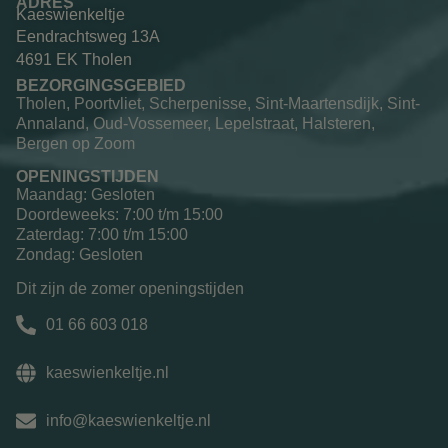
ADRES
Kaeswienkeltje
Eendrachtsweg 13A
4691 EK Tholen
BEZORGINGSGEBIED
Tholen, Poortvliet, Scherpenisse, Sint-Maartensdijk, Sint-
Annaland, Oud-Vossemeer, Lepelstraat, Halsteren,
Bergen op Zoom
OPENINGSTIJDEN
Maandag: Gesloten
Doordeweeks: 7:00 t/m 15:00
Zaterdag: 7:00 t/m 15:00
Zondag: Gesloten
Dit zijn de zomer openingstijden
01 66 603 018
kaeswienkeltje.nl
info@kaeswienkeltje.nl