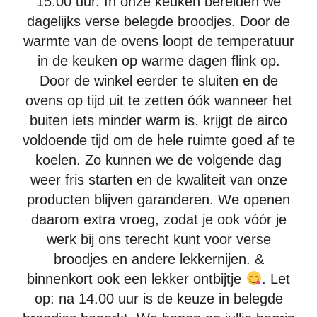
15.00 uur. In onze keuken bereiden we
vanaf
dagelijks verse belegde broodjes. Door de
€
6,70
warmte van de ovens loopt de temperatuur
Bekijken
in de keuken op warme dagen flink op.
Door de winkel eerder te sluiten en de
ovens op tijd uit te zetten óók wanneer het
buiten iets minder warm is. krijgt de airco
voldoende tijd om de hele ruimte goed af te
koelen. Zo kunnen we de volgende dag
weer fris starten en de kwaliteit van onze
Filet Americain
producten blijven garanderen. We openen
Filet American Sla komkommer tomaat en ei
daarom extra vroeg, zodat je ook vóór je
(zonder uitjes)
werk bij ons terecht kunt voor verse
vanaf
€
6,75
broodjes en andere lekkernijen. &
binnenkort ook een lekker ontbijtje
. Let
Bekijken
op: na 14.00 uur is de keuze in belegde